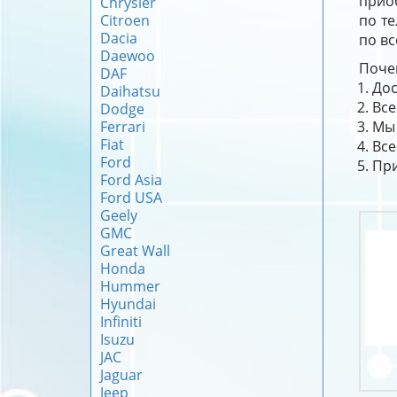
приоб
Chrysler
Citroen
по те
Dacia
по вс
Daewoo
Почем
DAF
Дос
Daihatsu
Все
Dodge
Ferrari
Мы 
Fiat
Все
Ford
При
Ford Asia
Ford USA
Geely
GMC
Great Wall
Honda
Hummer
Hyundai
Infiniti
Isuzu
JAC
Jaguar
Jeep