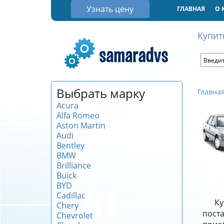
Узнать цену
ГЛАВНАЯ
О 
Купит
Выбрать марку
Главна
Acura
Alfa Romeo
Aston Martin
Audi
Bentley
BMW
Brilliance
Buick
BYD
Cadillac
Ку
Chery
поста
Chevrolet