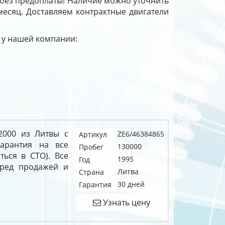
 без предоплаты! Наличие можно уточнить
 месяц. Доставляем контрактные двигатели
0 у нашей компании:
 2000 из Литвы с
ZE6/46384865
Артикул
арантия на все
130000
Пробег
ться в СТО). Все
1995
Год
еред продажей и
Литва
Страна
30 дней
Гарантия
Узнать цену