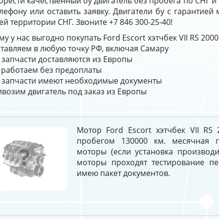
рести качественный бу двигатель без пробега по СНГ и
лефону или оставить заявку. Двигатели бу с гарантией
ей территории СНГ. Звоните +7 846 300-25-40!
у у нас выгодно покупать Ford Escort хэтчбек VII RS 200
тавляем в любую точку РФ, включая Самару
 запчасти доставляются из Европы
работаем без предоплаты
 запчасти имеют необходимые документы
возим двигатель под заказ из Европы
Мотор Ford Escort хэтчбек VII RS
пробегом 130000 км. месячная г
моторы (если установка производи
моторы проходят тестирование п
имею пакет документов.