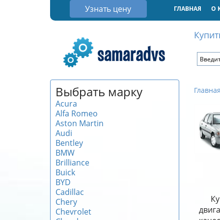
Узнать цену
ГЛАВНАЯ
О 
Купит
Выбрать марку
Главна
Acura
Alfa Romeo
Aston Martin
Audi
Bentley
BMW
Brilliance
Buick
BYD
Cadillac
Ку
Chery
двиг
Chevrolet