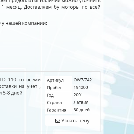
 без предоплаты! Наличие можно уточнить
й 1 месяц. Доставляем бу моторы по всей
0 у нашей компании:
JTD 110 со всеми
OW7/7421
Артикул
тавки на учет ,
194000
Пробег
 5-8 дней.
2001
Год
Латвия
Страна
30 дней
Гарантия
Узнать цену