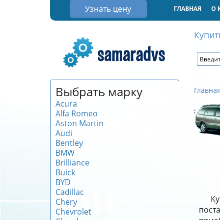
Узнать цену
ГЛАВНАЯ
О 
Купит
Выбрать марку
Главна
Acura
Alfa Romeo
Aston Martin
Audi
Bentley
BMW
Brilliance
Buick
BYD
Cadillac
Ку
Chery
поста
Chevrolet