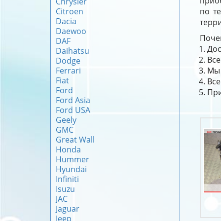
прио
Chrysler
Citroen
по т
Dacia
терри
Daewoo
Почем
DAF
Дос
Daihatsu
Все
Dodge
Ferrari
Мы 
Fiat
Все
Ford
При
Ford Asia
Ford USA
Geely
GMC
Great Wall
Honda
Hummer
Hyundai
Infiniti
Isuzu
JAC
Jaguar
Jeep