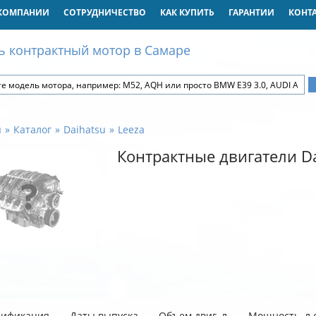
КОМПАНИИ
СОТРУДНИЧЕСТВО
КАК КУПИТЬ
ГАРАНТИИ
КОНТ
ь контрактный мотор в Самаре
я
Каталог
Daihatsu
Leeza
Контрактные двигатели Da
ификация
Даты выпуска
Объем двиг. л
Мощность, л.с