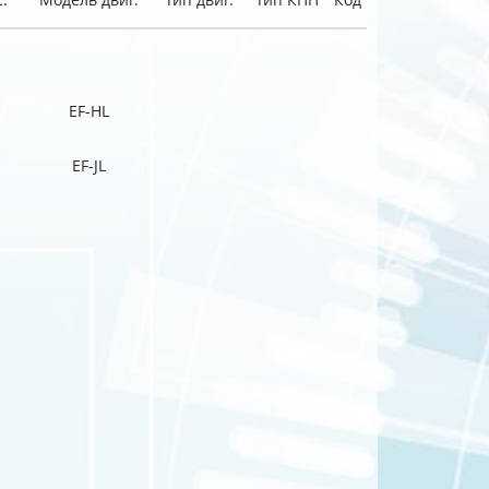
EF-HL
EF-JL