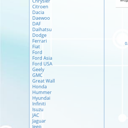
Chrysler
Citroen
Dacia
Daewoo
DAF
Daihatsu
Dodge
Ferrari
0
Fiat
Ford
Ford Asia
Ford USA
Geely
GMC
Great Wall
Honda
Hummer
Hyundai
Infiniti
Isuzu
JAC
Jaguar
Jeep