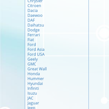
Chrysler
Citroen
Dacia
Daewoo
DAF
Daihatsu
Dodge
Ferrari
Fiat
Ford
Ford Asia
Ford USA
Geely
GMC
Great Wall
Honda
Hummer
Hyundai
Infiniti
Isuzu
JAC
Jaguar
Jeep