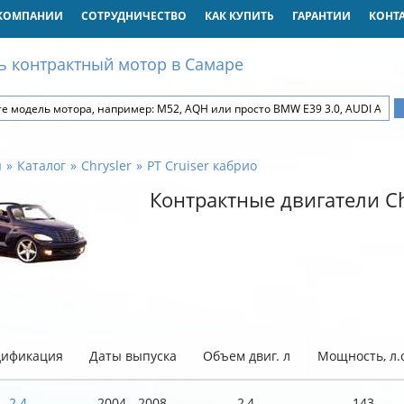
КОМПАНИИ
СОТРУДНИЧЕСТВО
КАК КУПИТЬ
ГАРАНТИИ
КОНТ
ь контрактный мотор в Самаре
я
Каталог
Chrysler
PT Cruiser кабрио
Контрактные двигатели Chr
ификация
Даты выпуска
Объем двиг. л
Мощность, л.с
2.4
2004 - 2008
2,4
143