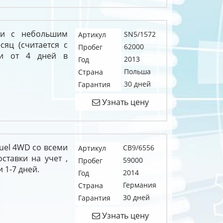
ши с небольшим
SN5/1572
Артикул
сяц (считается с
62000
Пробег
ки от 4 дней в
2013
Год
Польша
Страна
30 дней
Гарантия
Узнать цену
xfuel 4WD со всеми
CB9/6556
Артикул
тавки на учет ,
59000
Пробег
 1-7 дней.
2014
Год
Германия
Страна
30 дней
Гарантия
Узнать цену