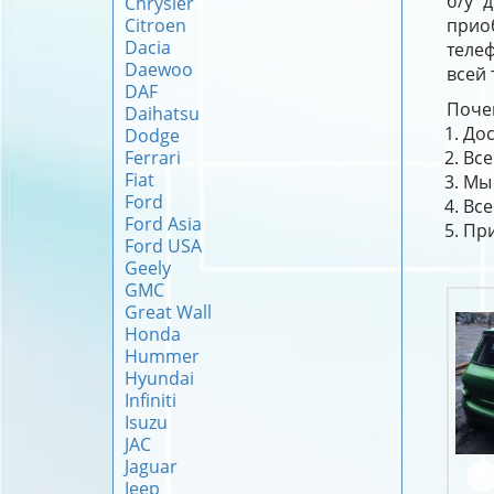
б/у 
Chrysler
Citroen
прио
Dacia
телеф
Daewoo
всей 
DAF
Почем
Daihatsu
Дос
Dodge
Ferrari
Все
Fiat
Мы 
Ford
Все
Ford Asia
При
Ford USA
Geely
GMC
Great Wall
Honda
Hummer
Hyundai
Infiniti
Isuzu
JAC
Jaguar
Jeep