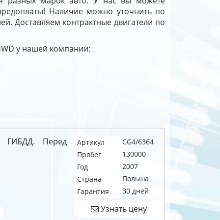
я разных марок авто. У нас вы можете
предоплаты! Наличие можно уточнить по
дней. Доставляем контрактные двигатели по
l 4WD у нашей компании:
я ГИБДД. Перед
CG4/6364
Артикул
130000
Пробег
2007
Год
Польша
Страна
30 дней
Гарантия
Узнать цену