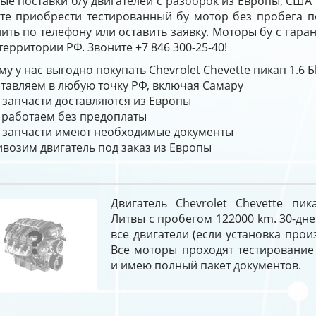
е поставки б/у двигателей с разборок из Европы, США 
те приобрести тестированный бу мотор без пробега п
ить по телефону или оставить заявку. Моторы бу с гара
территории РФ. Звоните +7 846 300-25-40!
у у нас выгодно покупать Chevrolet Chevette пикап 1.6 
тавляем в любую точку РФ, включая Самару
 запчасти доставляются из Европы
работаем без предоплаты
 запчасти имеют необходимые документы
возим двигатель под заказ из Европы
Двигатель Chevrolet Chevette пик
Литвы с пробегом 122000 km. 30-дне
все двигатели (если установка прои
Все моторы проходят тестирование
и имею полный пакет документов.