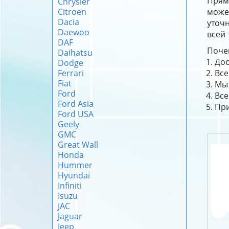
Прямы
Chrysler
Citroen
може
Dacia
уточн
Daewoo
всей 
DAF
Почем
Daihatsu
Дос
Dodge
Ferrari
Все
Fiat
Мы 
Ford
Все
Ford Asia
При
Ford USA
Geely
GMC
Great Wall
Honda
Hummer
Hyundai
Infiniti
Isuzu
JAC
Jaguar
Jeep