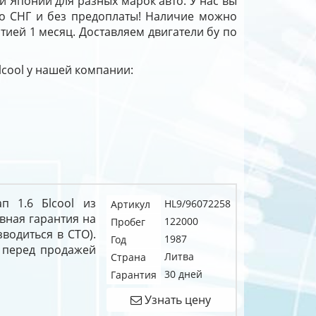
и Японии для разных марок авто. У нас вы
о СНГ и без предоплаты! Наличие можно
нтией 1 месяц. Доставляем двигатели бу по
Бlcool у нашей компании:
ап 1.6 Бlcool из
HL9/96072258
Артикул
вная гарантия на
122000
Пробег
зводиться в СТО).
1987
Год
 перед продажей
Литва
Страна
30 дней
Гарантия
Узнать цену