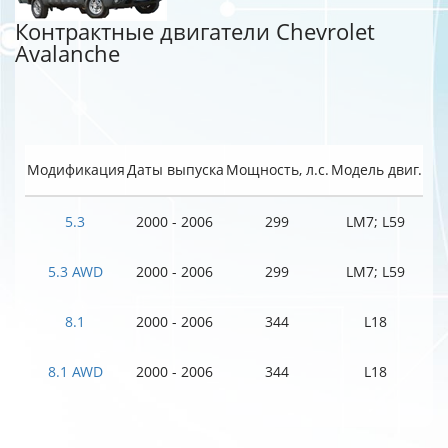
Контрактные двигатели Chevrolet
Avalanche
Модификация
Даты выпуска
Мощность, л.с.
Модель двиг.
5.3
2000 - 2006
299
LM7; L59
5.3 AWD
2000 - 2006
299
LM7; L59
8.1
2000 - 2006
344
L18
8.1 AWD
2000 - 2006
344
L18