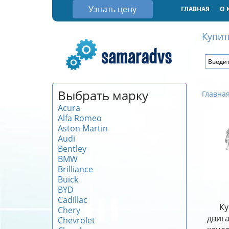
Узнать цену
ГЛАВНАЯ
О 
Купит
Выбрать марку
Главна
Acura
Alfa Romeo
Aston Martin
Audi
Bentley
BMW
Brilliance
Buick
BYD
Cadillac
Ку
Chery
двиг
Chevrolet