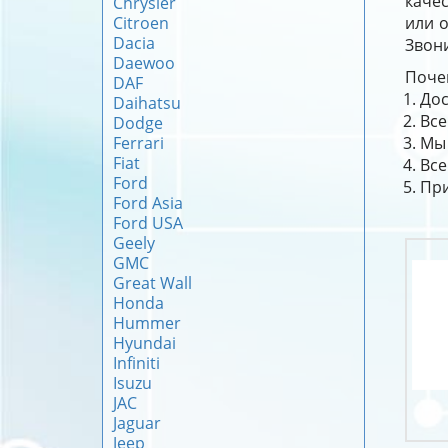
каче
Chrysler
Citroen
или о
Dacia
Звони
Daewoo
Почем
DAF
Дос
Daihatsu
Все
Dodge
Ferrari
Мы 
Fiat
Все
Ford
При
Ford Asia
Ford USA
Geely
GMC
Great Wall
Honda
Hummer
Hyundai
Infiniti
Isuzu
JAC
Jaguar
Jeep