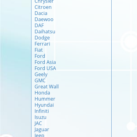
Chrysler
Citroen
Dacia
Daewoo
DAF
Daihatsu
Dodge
Ferrari
Fiat
Ford
Ford Asia
Ford USA
Geely
GMC
Great Wall
Honda
Hummer
Hyundai
Infiniti
Isuzu
JAC
Jaguar
Jeep