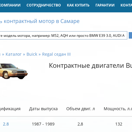
КОМПАНИИ
СОТРУДНИЧЕСТВО
КАК КУПИТЬ
ГАРАНТИИ
КОНТ
ь контрактный мотор в Самаре
я
Каталог
Buick
Regal седан III
Контрактные двигатели Bui
ификация
Даты выпуска
Объем двиг. л
Мощность, л.с
2.8
1987 - 1989
2,8
132