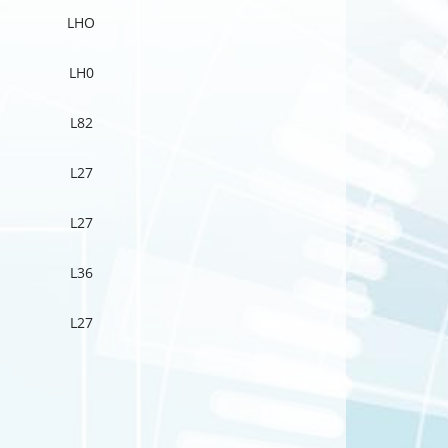
LHO
LH0
L82
L27
L27
L36
L27