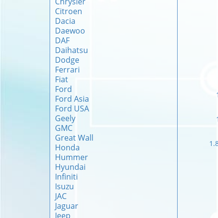
Chrysler
Citroen
Dacia
Daewoo
DAF
Daihatsu
Dodge
Ferrari
Fiat
Ford
Ford Asia
Ford USA
Geely
GMC
Great Wall
1.
Honda
Hummer
Hyundai
Infiniti
Isuzu
JAC
Jaguar
Jeep