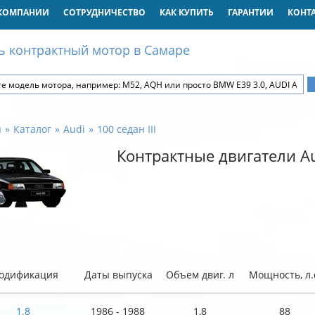
КОМПАНИИ
СОТРУДНИЧЕСТВО
КАК КУПИТЬ
ГАРАНТИИ
КОНТ
ь контрактный мотор в Самаре
я
Каталог
Audi
100 седан III
Контрактные двигатели Aud
одификация
Даты выпуска
Объем двиг. л
Мощность, л.
1.8
1986 - 1988
1,8
88