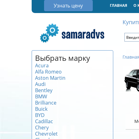
Узнать цену
ГЛАВНАЯ
О 
Купит
Выбрать марку
Главна
Acura
Alfa Romeo
Aston Martin
Audi
Bentley
BMW
Brilliance
Buick
BYD
Cadillac
М
Chery
Chevrolet