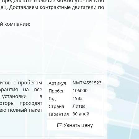
з предоплаты! Наличие можно уточнить по
есяц. Доставляем контрактные двигатели по
ей компании:
 Литвы с пробегом
NM7/4551523
Артикул
арантия на все
106000
Пробег
установки в
1983
Год
оторы проходят
Литва
Страна
ею полный пакет
30 дней
Гарантия
Узнать цену