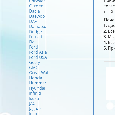
прио
Chrysler
Citroen
телеф
Dacia
всей 
Daewoo
Почем
DAF
Дос
Daihatsu
Все
Dodge
Ferrari
Мы 
Fiat
Все
Ford
При
Ford Asia
Ford USA
Geely
GMC
Great Wall
Honda
Hummer
Hyundai
Infiniti
Isuzu
JAC
Jaguar
Jeep