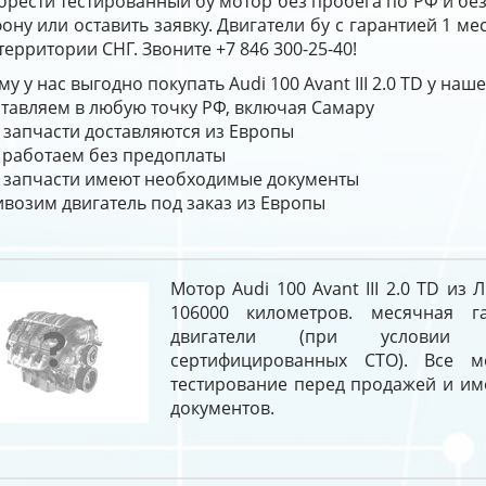
брести тестированный бу мотор без пробега по РФ и бе
ону или оставить заявку. Двигатели бу с гарантией 1 м
территории СНГ. Звоните +7 846 300-25-40!
у у нас выгодно покупать Audi 100 Avant III 2.0 TD у наш
тавляем в любую точку РФ, включая Самару
 запчасти доставляются из Европы
работаем без предоплаты
 запчасти имеют необходимые документы
возим двигатель под заказ из Европы
Мотор Audi 100 Avant III 2.0 TD из
106000 километров. месячная г
двигатели (при условии 
сертифицированных СТО). Все м
тестирование перед продажей и им
документов.