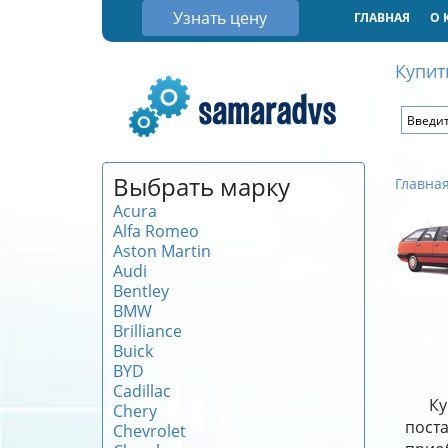
Узнать цену
ГЛАВНАЯ
О 
Купит
Выбрать марку
Главна
Acura
Alfa Romeo
Aston Martin
Audi
Bentley
BMW
Brilliance
Buick
BYD
Cadillac
Ку
Chery
поста
Chevrolet