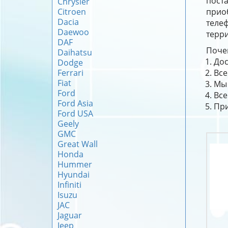
поста
Chrysler
Citroen
прио
Dacia
теле
Daewoo
терри
DAF
Почем
Daihatsu
Дос
Dodge
Ferrari
Все
Fiat
Мы 
Ford
Все
Ford Asia
При
Ford USA
Geely
GMC
Great Wall
Honda
Hummer
Hyundai
Infiniti
Isuzu
JAC
Jaguar
Jeep