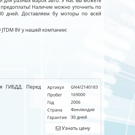
и для разных марок авто. У нас вы можете
з предоплаты! Наличие можно уточнить по
 30 дней. Доставляем бу моторы по всей
9 JTDM 8V у нашей компании:
ля ГИБДД. Перед
GN4/2140183
Артикул
169000
Пробег
2006
Год
Финляндия
Страна
30 дней
Гарантия
Узнать цену